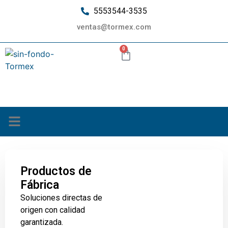
5553544-3535
ventas@tormex.com
0
¿Quiénes somos?
Productos de
Fábrica
Soluciones directas de
origen con calidad
garantizada.