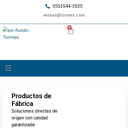
5553544-3535
ventas@tormex.com
0
¿Quiénes somos?
Productos de
Fábrica
Soluciones directas de
origen con calidad
garantizada.