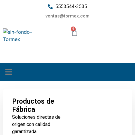
5553544-3535
ventas@tormex.com
0
¿Quiénes somos?
Productos de
Fábrica
Soluciones directas de
origen con calidad
garantizada.