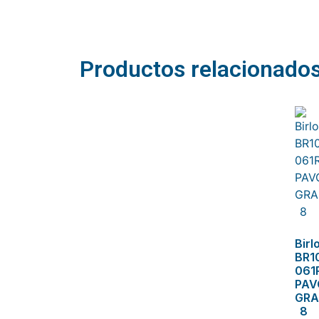
Related products
Productos relacionado
Birl
BR1
061
PA
GR
8