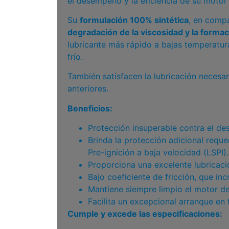
el desempeño y la eficiencia de su motor
Su
formulación 100% sintética
, en comp
degradación de la viscosidad y la formac
lubricante más rápido a bajas temperatur
frío.
También satisfacen la lubricación necesa
anteriores.
Beneficios:
Protección insuperable contra el de
Brinda la protección adicional requ
Pre-ignición a baja velocidad (LSPI).
Proporciona una excelente lubricac
Bajo coeficiente de fricción, que inc
Mantiene siempre limpio el motor de
Facilita un excepcional arranque en 
Cumple y excede las especificaciones: