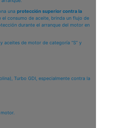
 arranque.
iona una
protección superior contra la
 el consumo de aceite, brinda un flujo de
tección durante el arranque del motor en
y aceites de motor de categoría “S” y
olina), Turbo GDI, especialmente contra la
 motor.