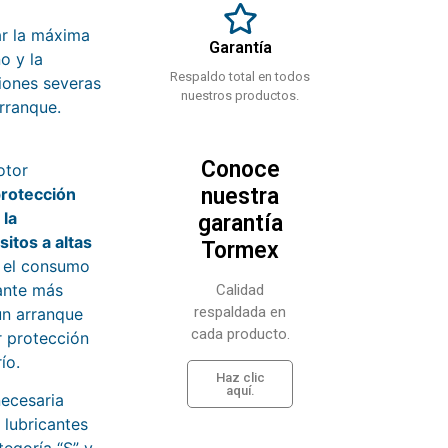
r la máxima
Garantía
o y la
Respaldo total en todos
iones severas
nuestros productos.
rranque.
Conoce
otor
nuestra
rotección
 la
garantía
itos a altas
Tormex
 el consumo
cante más
Calidad
respaldada en
un arranque
cada producto.
r protección
ío.
Haz clic
aquí.
necesaria
lubricantes