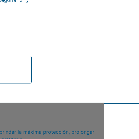
egoría “S” y
rindar la máxima protección, prolongar