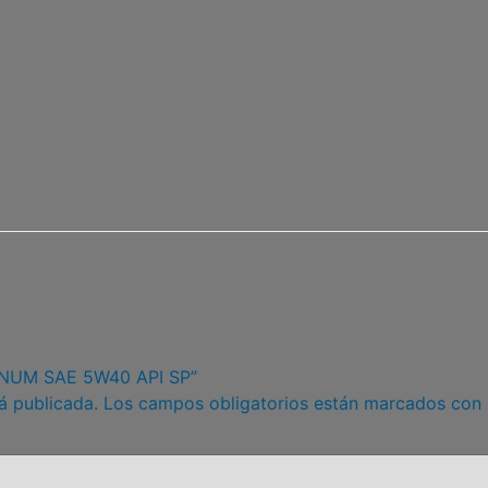
TINUM SAE 5W40 API SP”
á publicada.
Los campos obligatorios están marcados con