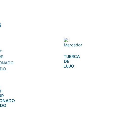
s
TUERCA
DE
LUJO
o
0-
RP
VONADO
ADO