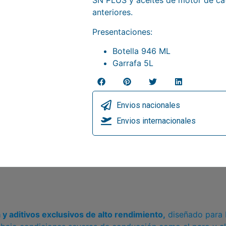
SN PLUS y aceites de motor de cat
anteriores.
Presentaciones:
Botella 946 ML
Garrafa 5L
Envios nacionales
Envios internacionales
 y aditivos exclusivos de alto rendimiento,
diseñado para b