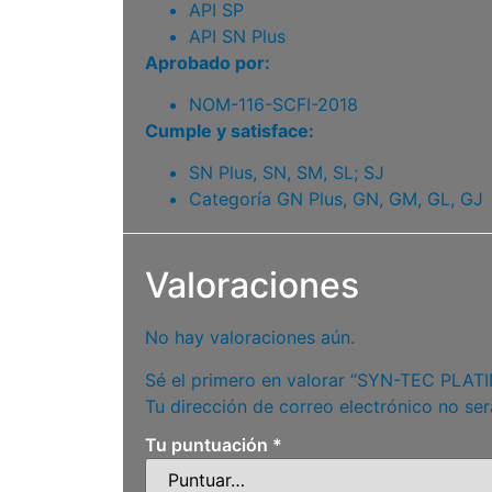
API SP
API SN Plus
Aprobado por:
NOM-116-SCFI-2018
Cumple y satisface:
SN Plus, SN, SM, SL; SJ
Categoría GN Plus, GN, GM, GL, GJ
Valoraciones
No hay valoraciones aún.
Sé el primero en valorar “SYN-TEC PLA
Tu dirección de correo electrónico no ser
Tu puntuación
*