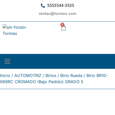
5553544-3535
ventas@tormex.com
0
¿Quiénes somos?
Inicio
/
AUTOMOTRIZ
/
Birlos
/
Birlo Rueda
/ Birlo BR10-
069RC CROMADO (Bajo Pedido) GRADO 5