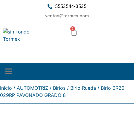
5553544-3535
ventas@tormex.com
0
¿Quiénes somos?
Inicio
/
AUTOMOTRIZ
/
Birlos
/
Birlo Rueda
/ Birlo BR20-
029RP PAVONADO GRADO 8