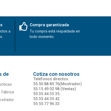
es
Compra garantizada
ctos a
Tu compra está respaldada en
o.
todo momento.
s de
Cotiza con nosotros
s
Teléfonos directos:
55 50 88 85 76(Mostrador)
xóticas
55 15 49 02 98 (Ventas)
 Fábrica
55 35 44 35 35
55 35 44 35 42
ostrador
55 55 77 96 33