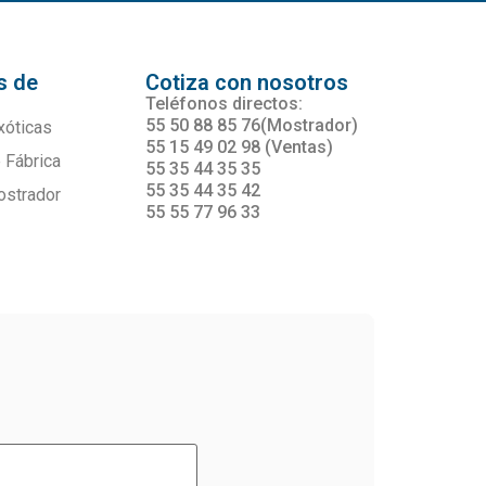
s de
Cotiza con nosotros
s
Teléfonos directos:
55 50 88 85 76(Mostrador)
xóticas
55 15 49 02 98 (Ventas)
 Fábrica
55 35 44 35 35
55 35 44 35 42
ostrador
55 55 77 96 33