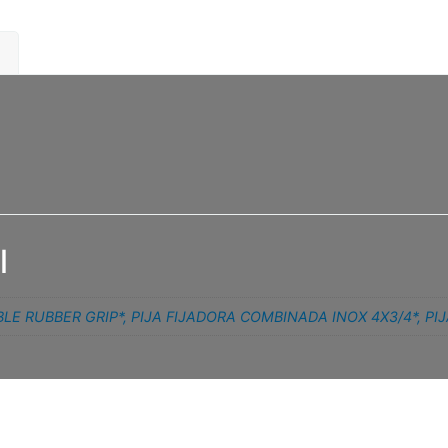
l
LE RUBBER GRIP*
,
PIJA FIJADORA COMBINADA INOX 4X3/4*
,
PI