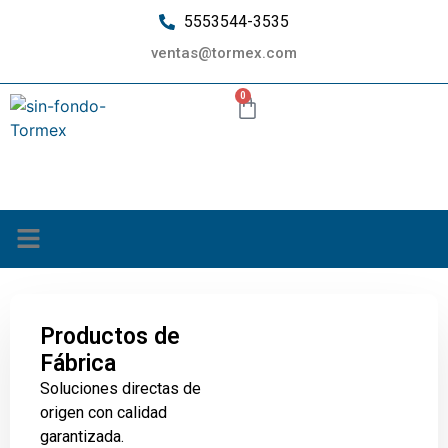
5553544-3535
ventas@tormex.com
0
¿Quiénes somos?
Productos de
Fábrica
Soluciones directas de
origen con calidad
garantizada.