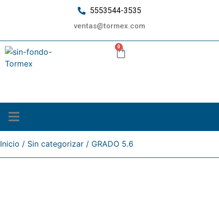
5553544-3535
ventas@tormex.com
0
¿Quiénes somos?
Inicio
/
Sin categorizar
/ GRADO 5.6