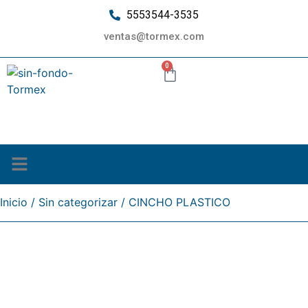
5553544-3535
ventas@tormex.com
0
¿Quiénes somos?
Inicio
/
Sin categorizar
/ CINCHO PLASTICO