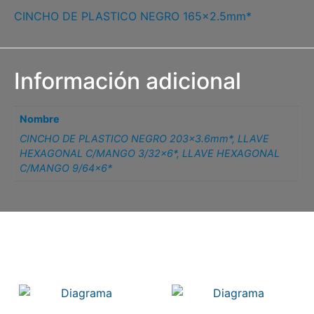
CINCHO DE PLASTICO NEGRO 165×2.5mm*
Información adicional
Nombre
CINCHO DE PLASTICO NEGRO 203×3.6mm*
,
LLAVE
HEXAGONAL C/MANGO 3/32×6*
,
LLAVE HEXAGONAL
C/MANGO 9/64×6*
Related products