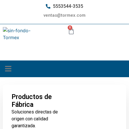
5553544-3535
ventas@tormex.com
0
¿Quiénes somos?
Productos de
Fábrica
Soluciones directas de
origen con calidad
garantizada.