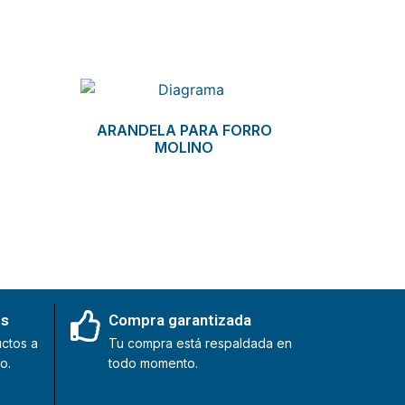
ARANDELA PARA FORRO
MOLINO
es
Compra garantizada
ctos a
Tu compra está respaldada en
o.
todo momento.