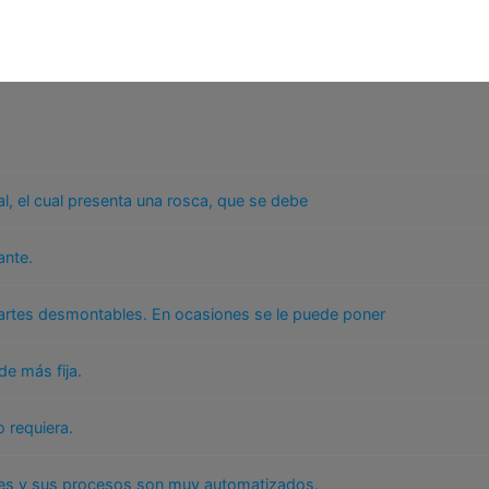
al, el cual presenta una rosca, que se debe
ante.
 partes desmontables. En ocasiones se le puede poner
de más fija.
 requiera.
des y sus procesos son muy automatizados.