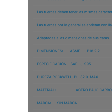
Las tuercas deben tener las mismas caracter
Las tuercas por lo general se aprietan con lla
Adaptadas a las dimensiones de sus caras.
DIMENSIONES: ASME – B18.2.2
ESPECIFICACIÓN: SAE J-995
DUREZA ROCKWELL B: 32.0 MAX
MATERIAL: ACERO BAJO CARBO
MARCA: SIN MARCA