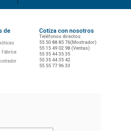
s de
Cotiza con nosotros
s
Teléfonos directos:
55 50 88 85 76(Mostrador)
xóticas
55 15 49 02 98 (Ventas)
 Fábrica
55 35 44 35 35
55 35 44 35 42
ostrador
55 55 77 96 33