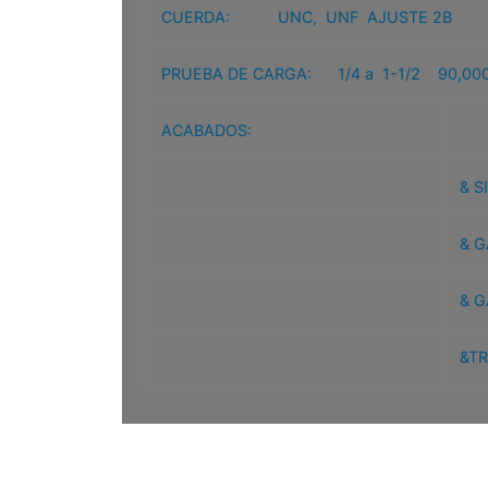
CUERDA: UNC, UNF AJUSTE 2B
PRUEBA DE CARGA: 1/4 a 1-1/2 90,000
ACABADOS:
& S
& G
& G
&TR