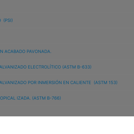
 (PSI)
IN ACABADO PAVONADA.
ALVANIZADO ELECTROLÍTICO (ASTM B-633)
ALVANIZADO POR INMERSIÓN EN CALIENTE (ASTM 153)
OPICAL IZADA. (ASTM B-766)