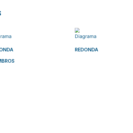
s
DONDA
REDONDA
MBROS