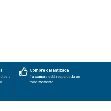
es
Compra garantizada
ctos a
Tu compra está respaldada en
o.
todo momento.