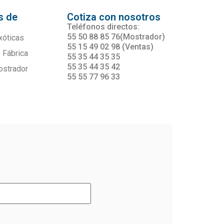
s de
Cotiza con nosotros
s
Teléfonos directos:
55 50 88 85 76(Mostrador)
xóticas
55 15 49 02 98 (Ventas)
 Fábrica
55 35 44 35 35
55 35 44 35 42
ostrador
55 55 77 96 33