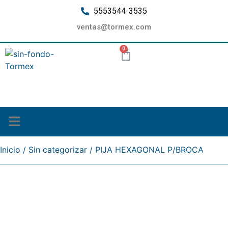
5553544-3535
ventas@tormex.com
0
¿Quiénes somos?
Inicio
/
Sin categorizar
/ PIJA HEXAGONAL P/BROCA