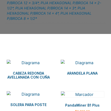
P/BROCA 12 x 3/4*
,
PIJA HEXAGONAL P/BROCA 14 x 2-
1/2*
,
PIJA HEXAGONAL P/BROCA 14 x 3*
,
PIJA
HEXAGONAL P/BROCA 14 x 4*
,
PIJA HEXAGONAL
P/BROCA 8 x 1/2*
Related products
CABEZA REDONDA
ARANDELA PLANA
AVELLANADA CON CUÑA
SOLERA PARA POSTE
PandaMiner B1 Plus