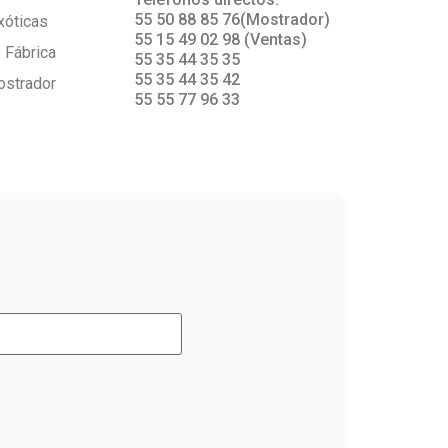
s
55 50 88 85 76(Mostrador)
xóticas
55 15 49 02 98 (Ventas)
 Fábrica
55 35 44 35 35
55 35 44 35 42
ostrador
55 55 77 96 33