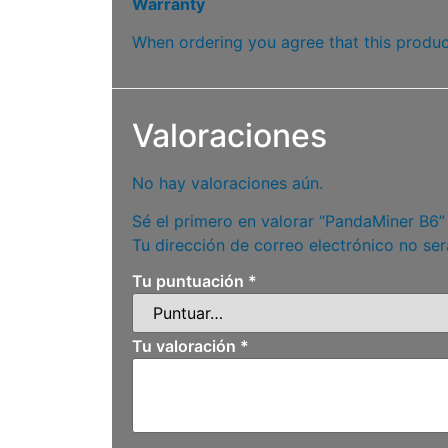
Warranty
When ordering you agree that this product
Valoraciones
No hay valoraciones aún.
Sé el primero en valorar “PandaMiner B6”
Tu dirección de correo electrónico no ser
Tu puntuación
*
Tu valoración
*