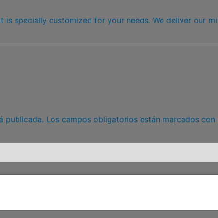
 is specially customized for your needs. We deliver our mi
á publicada.
Los campos obligatorios están marcados con