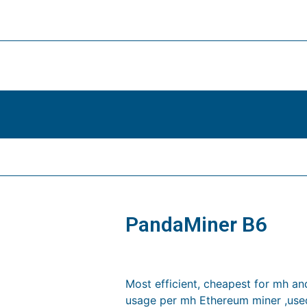
PandaMiner B6
$
8,299.00
Most efficient, cheapest for mh a
usage per mh Ethereum miner ,use