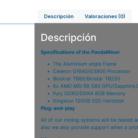
Descripción
Valoraciones (0)
Descripción
Specifications of the PandaMiner
The Aluminium angle frame
Celeron G1840/G3900 Processor
Biostrar TB85/Biostar TB250
6x AMD MSI RX 580 GPU(Sapphire,G
Fury DDR3/DDR4 8GB Memory
Kingston 120GB SSD Harddisk
Plug-and-play
All of our mining systems will be tested 
also we also provide support when a pro