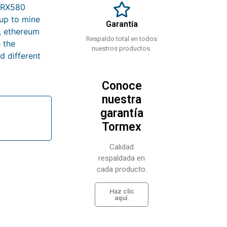
D RX580
tup to mine
Garantía
, ethereum
Respaldo total en todos
 the
nuestros productos.
d different
Conoce
nuestra
garantía
Tormex
Calidad
respaldada en
cada producto.
Haz clic
aquí.