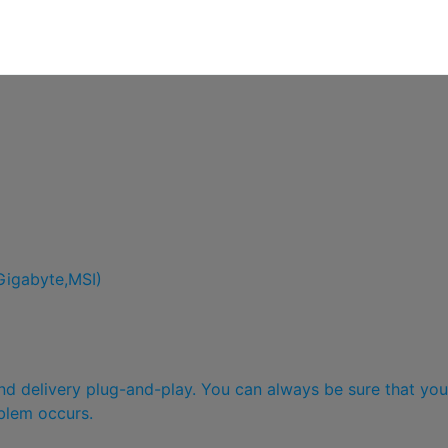
igabyte,MSI)
and delivery plug-and-play. You can always be sure that you
blem occurs.