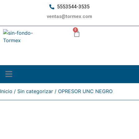
5553544-3535
ventas@tormex.com
0
¿Quiénes somos?
Inicio
/
Sin categorizar
/ OPRESOR UNC NEGRO