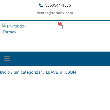
5553544-3535
ventas@tormex.com
0
¿Quiénes somos?
Inicio
/
Sin categorizar
/ LLAVE STILSON