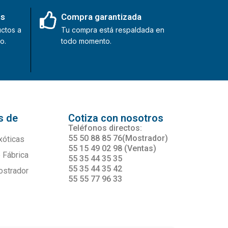
es
Compra garantizada
ctos a
Tu compra está respaldada en
o.
todo momento.
s de
Cotiza con nosotros
s
Teléfonos directos:
55 50 88 85 76(Mostrador)
xóticas
55 15 49 02 98 (Ventas)
 Fábrica
55 35 44 35 35
55 35 44 35 42
ostrador
55 55 77 96 33