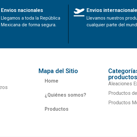
Envios nacionales
Envios internacional
Llegamos a toda la República
Llevamos nuestros produ
Mexicana de forma segura.
cualquier parte del mund
Mapa del Sitio
Categoría
producto
Home
Aleaciones E
tros
Productos de
¿Quiénes somos?
Productos M
Productos