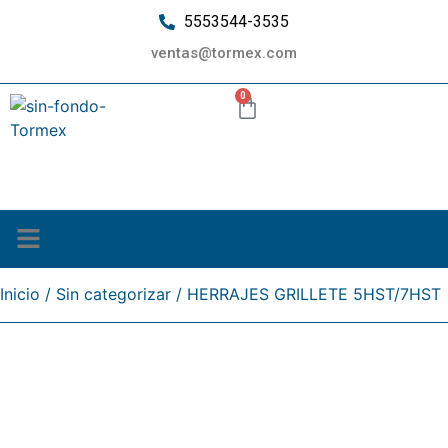
5553544-3535
ventas@tormex.com
0
¿Quiénes somos?
Inicio
/
Sin categorizar
/ HERRAJES GRILLETE 5HST/7HST