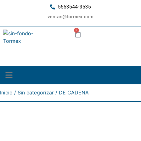
5553544-3535
ventas@tormex.com
0
¿Quiénes somos?
Inicio
/
Sin categorizar
/ DE CADENA