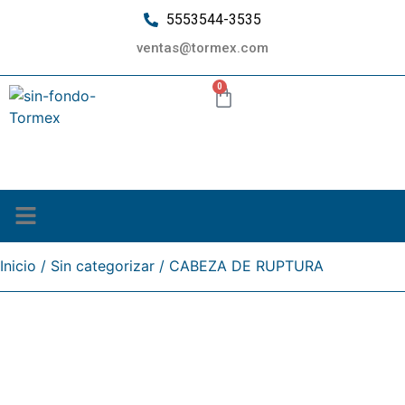
5553544-3535
ventas@tormex.com
0
¿Quiénes somos?
Inicio
/
Sin categorizar
/ CABEZA DE RUPTURA