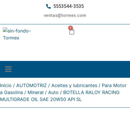
5553544-3535
ventas@tormex.com
0
¿Quiénes somos?
Inicio
/
AUTOMOTRIZ
/
Aceites y lubricantes
/
Para Motor
a Gasolina
/
Mineral
/
Auto
/ BOTELLA RALOY RACING
MULTIGRADE OIL SAE 20W50 API SL