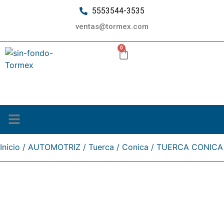
5553544-3535
ventas@tormex.com
0
¿Quiénes somos?
Inicio
/
AUTOMOTRIZ
/
Tuerca
/
Conica
/ TUERCA CONICA