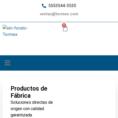
5553544-3535
ventas@tormex.com
0
¿Quiénes somos?
Productos de
Fábrica
Soluciones directas de
origen con calidad
garantizada.