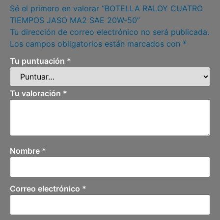
Sé el primero en valorar “BOTELLA RALOY CUATRO
TIEMPOS JASO MA2 SAE 20W-50”
Tu dirección de correo electrónico no será publicada.
Los campos obligatorios están marcados con
*
Tu puntuación
*
Tu valoración
*
Nombre
*
Correo electrónico
*