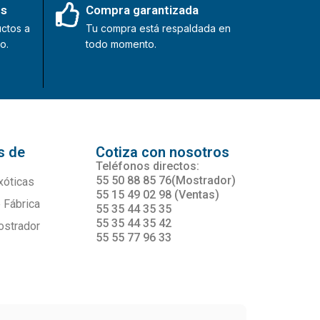
es
Compra garantizada
ctos a
Tu compra está respaldada en
o.
todo momento.
s de
Cotiza con nosotros
s
Teléfonos directos:
55 50 88 85 76(Mostrador)
xóticas
55 15 49 02 98 (Ventas)
 Fábrica
55 35 44 35 35
55 35 44 35 42
ostrador
55 55 77 96 33