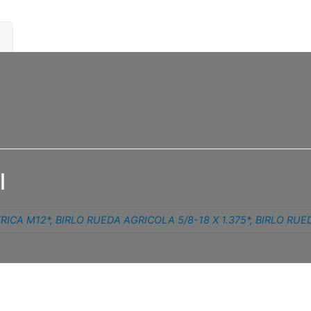
l
RICA M12*
,
BIRLO RUEDA AGRICOLA 5/8-18 X 1.375*
,
BIRLO RUED