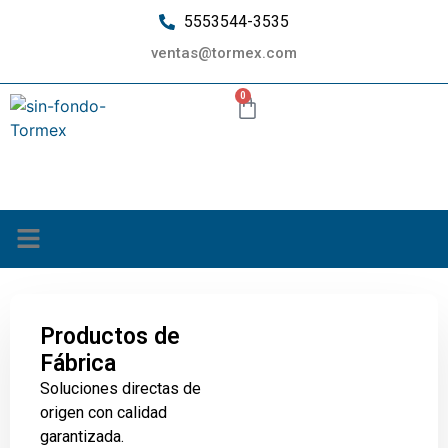
5553544-3535
ventas@tormex.com
0
¿Quiénes somos?
Productos de
Fábrica
Soluciones directas de
origen con calidad
garantizada.