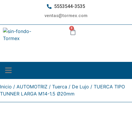
5553544-3535
ventas@tormex.com
0
¿Quiénes somos?
Inicio
/
AUTOMOTRIZ
/
Tuerca
/
De Lujo
/ TUERCA TIPO
TUNNER LARGA M14-1.5 Ø20mm