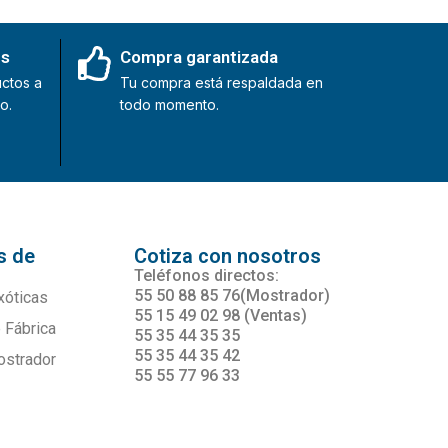
es
Compra garantizada
ctos a
Tu compra está respaldada en
o.
todo momento.
s de
Cotiza con nosotros
s
Teléfonos directos:
55 50 88 85 76(Mostrador)
xóticas
55 15 49 02 98 (Ventas)
 Fábrica
55 35 44 35 35
55 35 44 35 42
ostrador
55 55 77 96 33