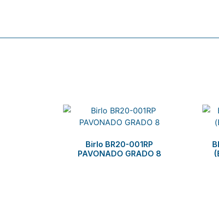
Related products
Birlo BR20-001RP
B
PAVONADO GRADO 8
(