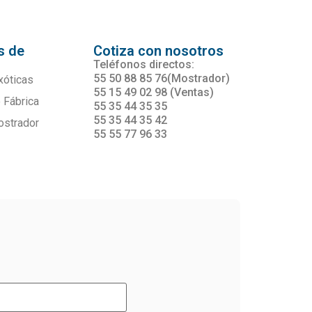
s de
Cotiza con nosotros
s
Teléfonos directos:
55 50 88 85 76(Mostrador)
xóticas
55 15 49 02 98 (Ventas)
 Fábrica
55 35 44 35 35
55 35 44 35 42
ostrador
55 55 77 96 33