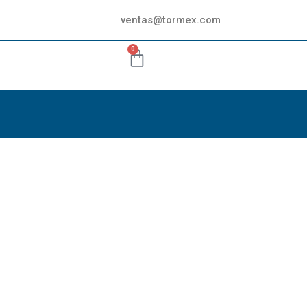
ventas@tormex.com
0