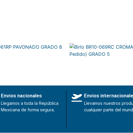
061RP PAVONADO GRADO 8
Birlo BR10-069RC CROMADO
Pedido) GRADO 5
Envios nacionales
Envios internacional
Llegamos a toda la República
Llevamos nuestros produ
Mexicana de forma segura.
cualquier parte del mund