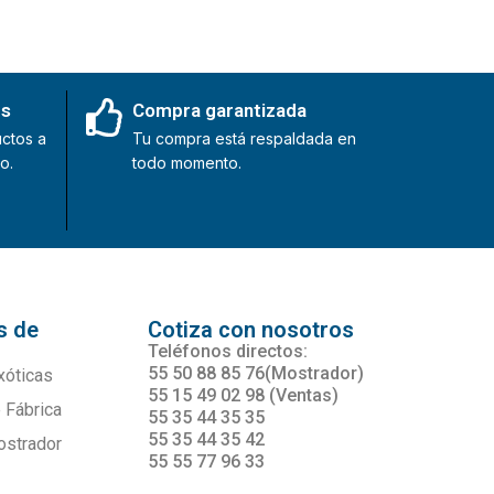
es
Compra garantizada
ctos a
Tu compra está respaldada en
o.
todo momento.
s de
Cotiza con nosotros
s
Teléfonos directos:
55 50 88 85 76(Mostrador)
xóticas
55 15 49 02 98 (Ventas)
 Fábrica
55 35 44 35 35
55 35 44 35 42
ostrador
55 55 77 96 33