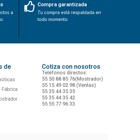
es
Compra garantizada
ctos a
Tu compra está respaldada en
o.
todo momento.
s de
Cotiza con nosotros
s
Teléfonos directos:
55 50 88 85 76(Mostrador)
xóticas
55 15 49 02 98 (Ventas)
 Fábrica
55 35 44 35 35
55 35 44 35 42
ostrador
55 55 77 96 33