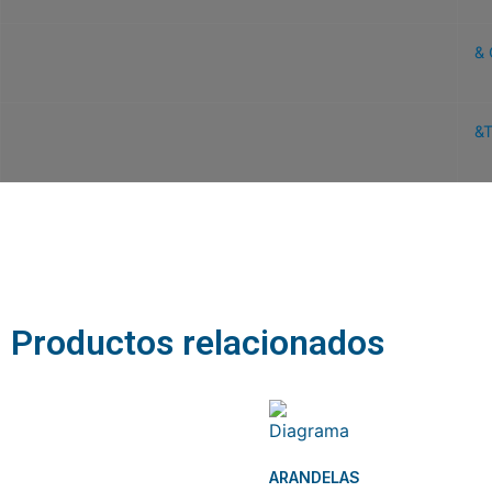
&
&
Related products
Productos relacionados
ARANDELAS