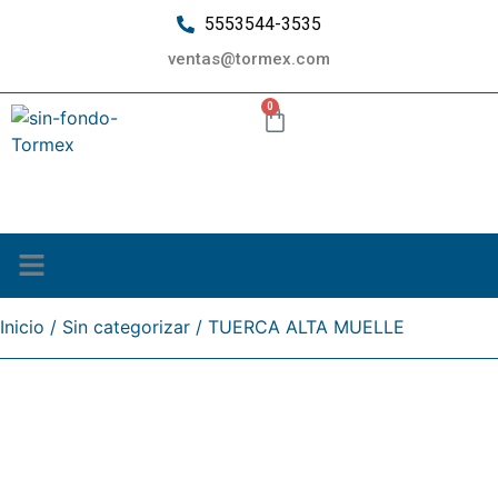
5553544-3535
ventas@tormex.com
0
¿Quiénes somos?
Inicio
/
Sin categorizar
/ TUERCA ALTA MUELLE