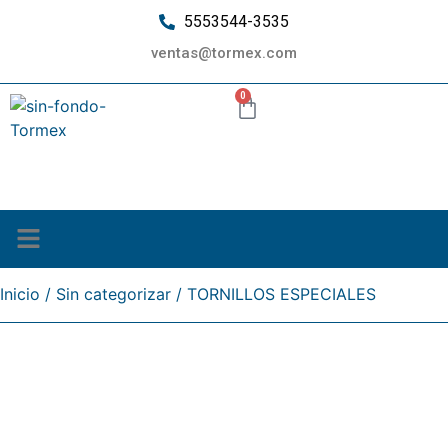
5553544-3535
ventas@tormex.com
0
¿Quiénes somos?
Inicio
/
Sin categorizar
/ TORNILLOS ESPECIALES