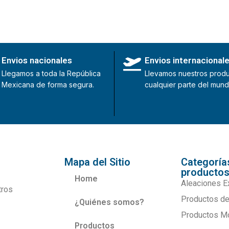
Envios nacionales
Envios internacional
Llegamos a toda la República
Llevamos nuestros produ
Mexicana de forma segura.
cualquier parte del mund
Mapa del Sitio
Categoría
producto
Home
Aleaciones E
tros
Productos de
¿Quiénes somos?
Productos M
Productos