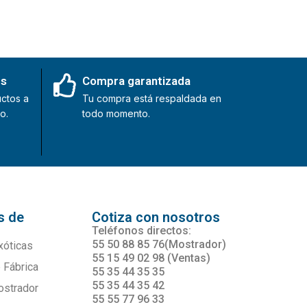
es
Compra garantizada
ctos a
Tu compra está respaldada en
o.
todo momento.
s de
Cotiza con nosotros
s
Teléfonos directos:
55 50 88 85 76(Mostrador)
xóticas
55 15 49 02 98 (Ventas)
 Fábrica
55 35 44 35 35
55 35 44 35 42
ostrador
55 55 77 96 33