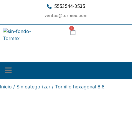
5553544-3535
ventas@tormex.com
0
¿Quiénes somos?
Inicio
/
Sin categorizar
/ Tornillo hexagonal 8.8