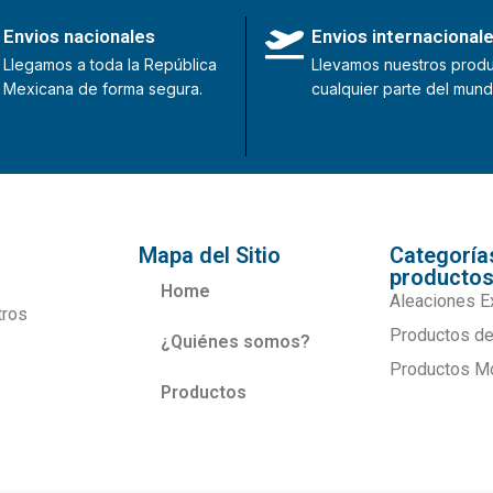
Envios nacionales
Envios internacional
Llegamos a toda la República
Llevamos nuestros produ
Mexicana de forma segura.
cualquier parte del mund
Mapa del Sitio
Categoría
producto
Home
Aleaciones E
tros
Productos de
¿Quiénes somos?
Productos M
Productos