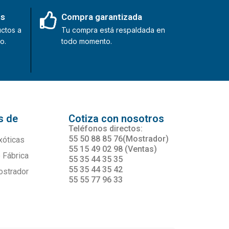
es
Compra garantizada
ctos a
Tu compra está respaldada en
o.
todo momento.
s de
Cotiza con nosotros
s
Teléfonos directos:
55 50 88 85 76(Mostrador)
xóticas
55 15 49 02 98 (Ventas)
 Fábrica
55 35 44 35 35
55 35 44 35 42
ostrador
55 55 77 96 33