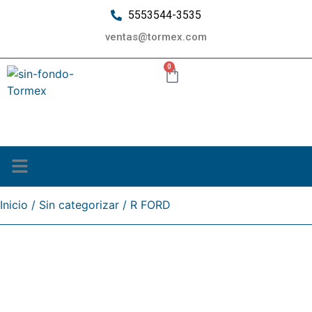
5553544-3535
ventas@tormex.com
0
¿Quiénes somos?
Inicio
/
Sin categorizar
/ R FORD