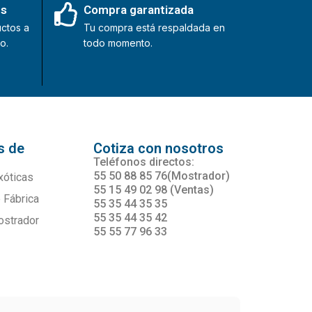
es
Compra garantizada
ctos a
Tu compra está respaldada en
o.
todo momento.
s de
Cotiza con nosotros
s
Teléfonos directos:
55 50 88 85 76(Mostrador)
xóticas
55 15 49 02 98 (Ventas)
 Fábrica
55 35 44 35 35
55 35 44 35 42
ostrador
55 55 77 96 33