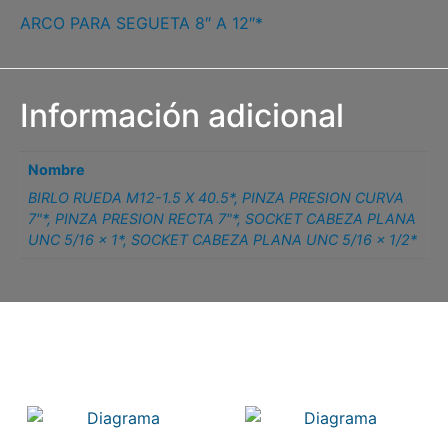
ARCO PARA SEGUETA 8″ A 12″*
Información adicional
Nombre
BIRLO RUEDA M12-1.5 X 40.5*
,
PINZA PRESION CURVA
7"*
,
PINZA PRESION RECTA 7"*
,
SOCKET CABEZA PLANA
UNC 5/16 x 1*
,
SOCKET CABEZA PLANA UNC 5/16 x 1/2*
Related products