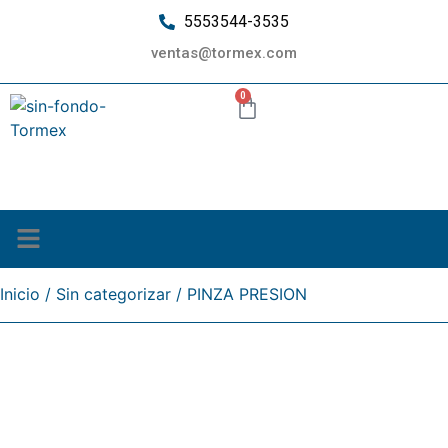
5553544-3535
ventas@tormex.com
0
¿Quiénes somos?
Inicio
/
Sin categorizar
/ PINZA PRESION