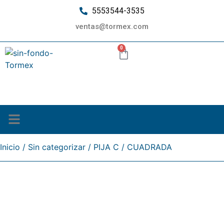
5553544-3535
ventas@tormex.com
0
¿Quiénes somos?
Inicio
/
Sin categorizar
/ PIJA C / CUADRADA