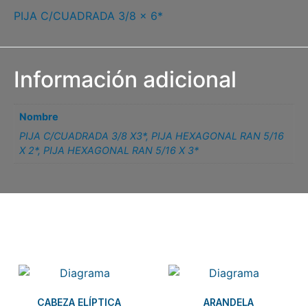
PIJA C/CUADRADA 3/8 x 6*
Información adicional
Nombre
PIJA C/CUADRADA 3/8 X3*
,
PIJA HEXAGONAL RAN 5/16
X 2*
,
PIJA HEXAGONAL RAN 5/16 X 3*
Related products
CABEZA ELÍPTICA
ARANDELA