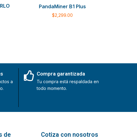
IRLO
PandaMiner B1 Plus
$
2,299.00
es
Compra garantizada
ctos a
Tu compra está respaldada en
o.
todo momento.
s de
Cotiza con nosotros