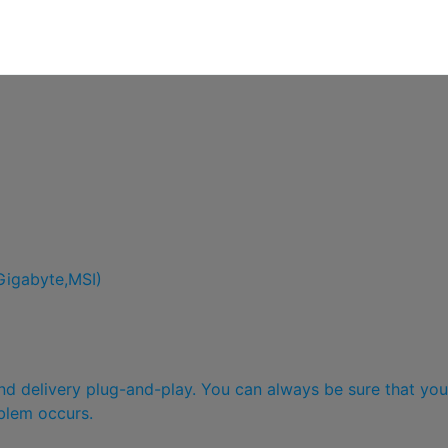
igabyte,MSI)
and delivery plug-and-play. You can always be sure that you
blem occurs.