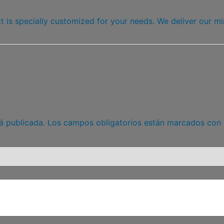
 is specially customized for your needs. We deliver our mi
á publicada.
Los campos obligatorios están marcados con