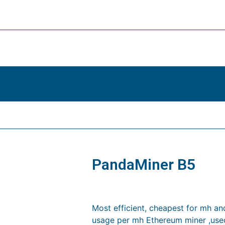
PandaMiner B5
$
6,299.00
Most efficient, cheapest for mh a
usage per mh Ethereum miner ,use