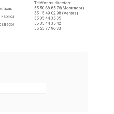
s
Teléfonos directos:
55 50 88 85 76(Mostrador)
xóticas
55 15 49 02 98 (Ventas)
 Fábrica
55 35 44 35 35
55 35 44 35 42
ostrador
55 55 77 96 33