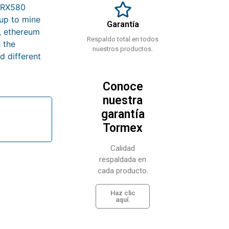
D RX580
tup to mine
Garantía
, ethereum
Respaldo total en todos
 the
nuestros productos.
d different
Conoce
nuestra
garantía
Tormex
Calidad
respaldada en
cada producto.
Haz clic
aquí.