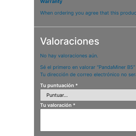
Warranty
When ordering you agree that this product
Valoraciones
No hay valoraciones aún.
Sé el primero en valorar “PandaMiner B5”
Tu dirección de correo electrónico no ser
Tu puntuación
*
Tu valoración
*