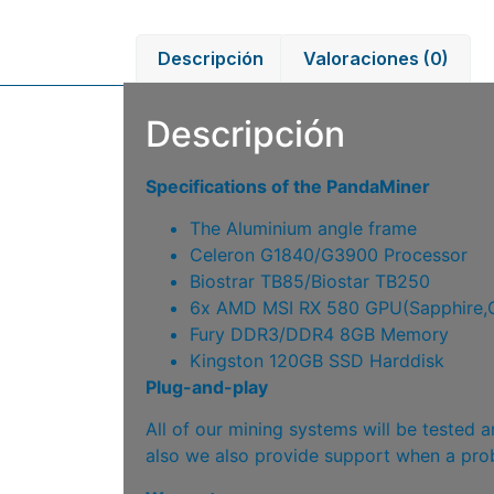
Descripción
Valoraciones (0)
Descripción
Specifications of the PandaMiner
The Aluminium angle frame
Celeron G1840/G3900 Processor
Biostrar TB85/Biostar TB250
6x AMD MSI RX 580 GPU(Sapphire,G
Fury DDR3/DDR4 8GB Memory
Kingston 120GB SSD Harddisk
Plug-and-play
All of our mining systems will be tested 
also we also provide support when a pro