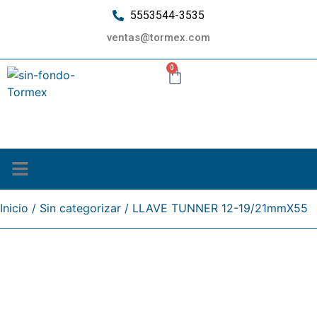
5553544-3535
ventas@tormex.com
0
¿Quiénes somos?
Inicio
/
Sin categorizar
/ LLAVE TUNNER 12-19/21mmX55