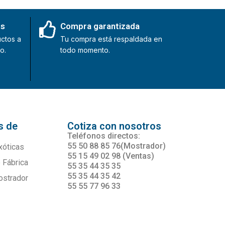
es
Compra garantizada
ctos a
Tu compra está respaldada en
o.
todo momento.
s de
Cotiza con nosotros
s
Teléfonos directos:
55 50 88 85 76(Mostrador)
xóticas
55 15 49 02 98 (Ventas)
 Fábrica
55 35 44 35 35
55 35 44 35 42
ostrador
55 55 77 96 33