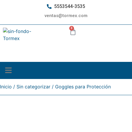
5553544-3535
ventas@tormex.com
0
¿Quiénes somos?
Inicio
/
Sin categorizar
/ Goggles para Protección