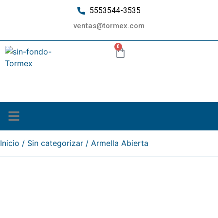
5553544-3535
ventas@tormex.com
0
¿Quiénes somos?
Inicio
/
Sin categorizar
/ Armella Abierta