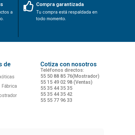
es
Compra garantizada
ctos a
Tu compra está respaldada en
o.
todo momento.
s de
Cotiza con nosotros
s
Teléfonos directos:
55 50 88 85 76(Mostrador)
xóticas
55 15 49 02 98 (Ventas)
 Fábrica
55 35 44 35 35
55 35 44 35 42
ostrador
55 55 77 96 33